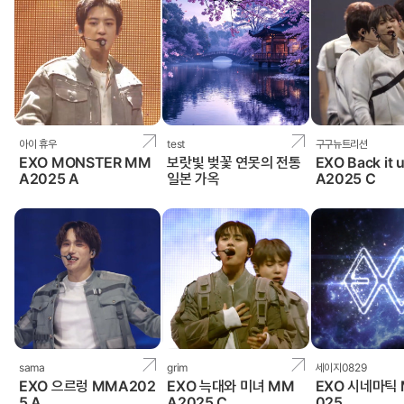
아이 휴우
test
구구뉴트리션
EXO MONSTER MM
보랏빛 벚꽃 연못의 전통
EXO Back it
A2025 A
일본 가옥
A2025 C
sama
grim
세이지0829
EXO 으르렁 MMA202
EXO 늑대와 미녀 MM
EXO 시네마틱
5 A
A2025 C
025