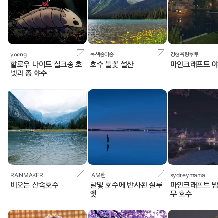
yoong
녹색송이송
강형욱탕후루
할로우 나이트 실크송 호
호수 들꽃 설산
마인크래프트 야
넷과 종 야수
RAINMAKER
IAM팬
sydneymama
비오는 산속호수
달빛 호수에 반사된 실루
마인크래프트 밤
엣
무 호수