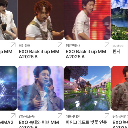
히히히하
햄찌전도사
puptoo
 up MM
EXO Back it up MM
EXO Back it up MM
천지
A2025 B
A2025 A
강형욱보신탕
애플시나몬
귀칼씹덕임
 MMA2
EXO 늑대와 미녀 MM
마인크래프트 벚꽃 연못
EXO 
A2025 B
A2025