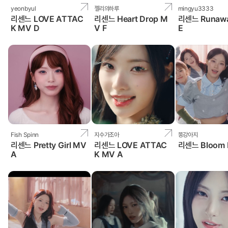
yeonbyul
젤리의하루
mingyu3333
리센느 LOVE ATTAC
리센느 Heart Drop M
리센느 Runaw
K MV D
V F
E
Fish Spinn
지수가조아
똥강아지
리센느 Pretty Girl MV
리센느 LOVE ATTAC
리센느 Bloom 
A
K MV A