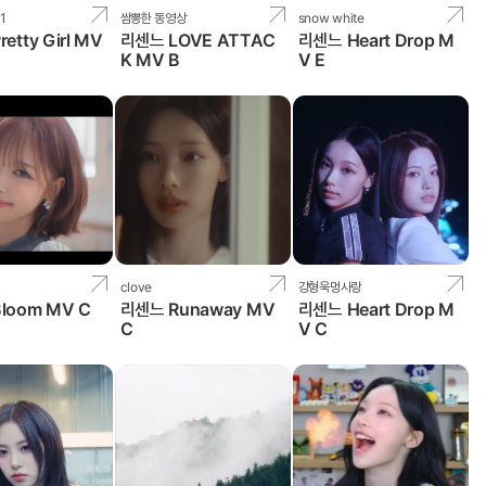
1
쌈뽕한 동영상
snow white
etty Girl MV
리센느 LOVE ATTAC
리센느 Heart Drop M
K MV B
V E
clove
강형욱멍사랑
loom MV C
리센느 Runaway MV
리센느 Heart Drop M
C
V C