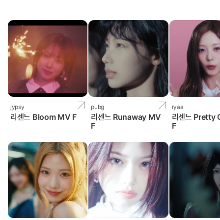
jypsy
pubg
ryaa
리센느 Bloom MV F
리센느 Runaway MV
리센느 Pretty 
F
F