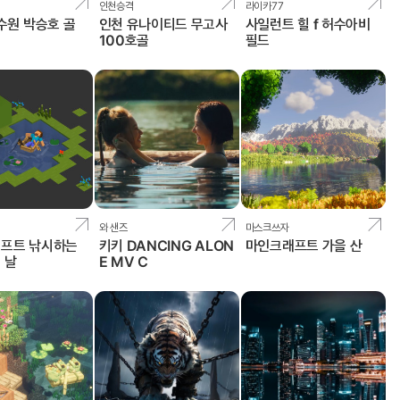
인천승격
라이카77
수원 박승호 골
인천 유나이티드 무고사
사일런트 힐 f 허수아비
100호골
필드
와 샌즈
마스크쓰자
프트 낚시하는
키키 DANCING ALON
마인크래프트 가을 산
 날
E MV C