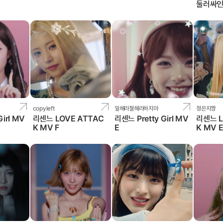
둘러싸인
copyleft
일해라절해라하지마
정은지짱
Girl MV
리센느 LOVE ATTAC
리센느 Pretty Girl MV
리센느 L
K MV F
E
K MV 