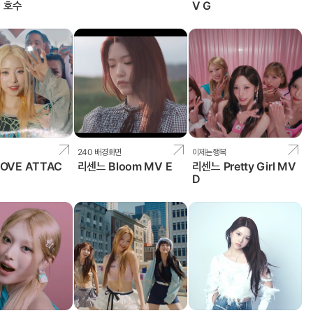
 호수
V G
240 배경화면
이제는행복
OVE ATTAC
리센느 Bloom MV E
리센느 Pretty Girl MV
E
D