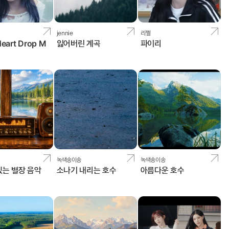
jennie
리쩔
eart Drop M
잃어버린 계곡
파이리
녹색송이송
녹색송이송
있는 별장 음악
소나기 내리는 호수
아름다운 호수