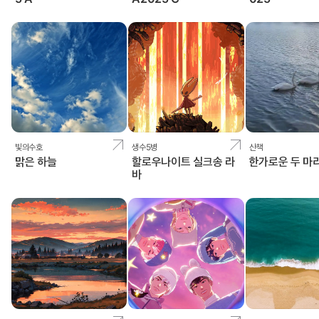
빛의수호
생수5병
산책
맑은 하늘
할로우나이트 실크송 라
한가로운 두 마
바