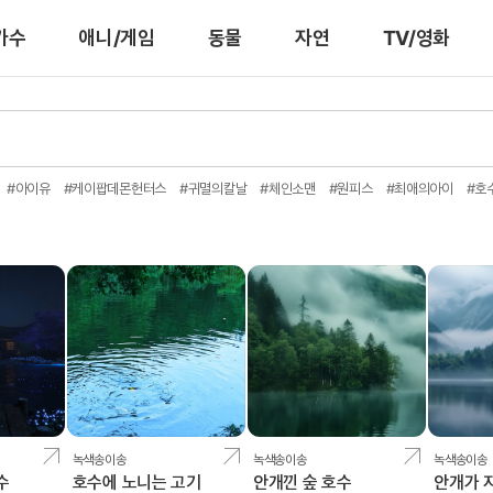
가수
애니/게임
동물
자연
TV/영화
#아이유
#케이팝데몬헌터스
#귀멸의칼날
#체인소맨
#원피스
#최애의아이
#호
녹색송이송
녹색송이송
녹색송이송
수
호수에 노니는 고기
안개낀 숲 호수
안개가 