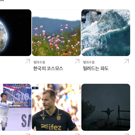
빛의수호
빛의수호
한국의 코스모스
밀려드는 파도