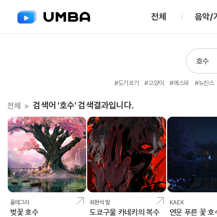
전체
음악/
#도기코기
#고양이
#에스파
#뉴진스
검색어 '호수' 검색결과입니다.
전체
>
울테그라
최현석 딸
KAEX
벚꽃 호수
도쿄구울 카네키의 복수
연운 푸른 꽃 호