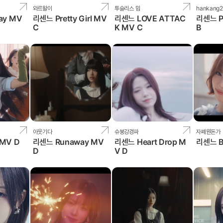
와르왈이
투슬리스 밈
hankang2
ay MV
리센느 Pretty Girl MV
리센느 LOVE ATTAC
리센느 Pr
C
K MV C
B
아웃기다
슈붕강경파
자폐원돈가
MV D
리센느 Runaway MV
리센느 Heart Drop M
리센느 B
D
V D