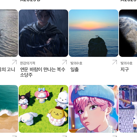
한강의기적
빛의수호
빛의수호
리의 고니
연운 바람이 만나는 복수
일출
지구
소당주