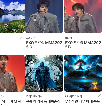
그레이스
snupi
EXO 으르렁 MMA202
EXO 으르렁 MMA202
5 C
5 B
미다
트라이드노에스
하나사토 미노리
늑대와 미녀 MM
폭풍의 기사.동대륙출신
우주적인 나무 아래 폭포
 A