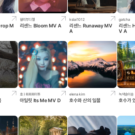
팔리부디젤
kslai1012
gatcha
Drop M
리센느 Bloom MV A
리센느 Runaway MV
리센느 H
A
V A
호ㅏ화화화이투
elena kim
녹색송이송
목
아일릿 Its Me MV D
호수와 산의 일몰
호수가 