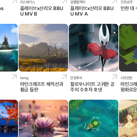
라스베가스
덤벨컬렉터
인천승격
es
플레이브x산리오 BBU
플레이브x산리오 BBU
인천 대 
U MV B
U MV A
hong
잔망루피
사또반찬
마인크래프트 해적선과
할로우나이트 고귀한 공
마인크래
황금 들판
주의 수호자 호넷
평화로운