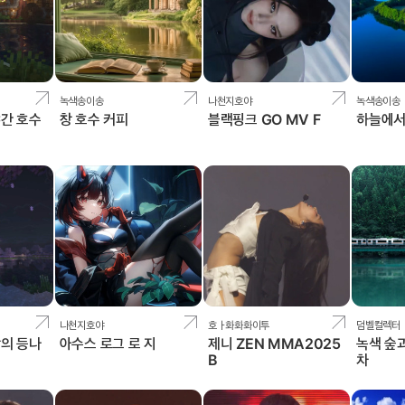
녹색송이송
나천지호야
녹색송이송
간 호수
창 호수 커피
블랙핑크 GO MV F
하늘에
나천지호야
호ㅏ화화화이투
덤벨컬렉터
의 등나
아수스 로그 로 지
제니 ZEN MMA2025
녹색 숲
B
차