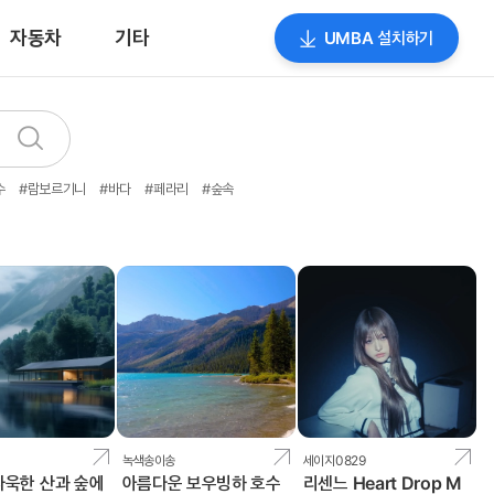
자동차
기타
UMBA 설치하기
검
색
수
#람보르기니
#바다
#페라리
#숲속
녹색송이송
세이지0829
자욱한 산과 숲에
아름다운 보우빙하 호수
리센느 Heart Drop M