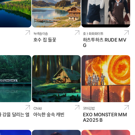
녹색송이송
호ㅏ화화화이투
서
호수 집 들꽃
하츠투하츠 RUDE MV
G
Child
꼬마김밥
과 강을 달리는 열
아늑한 숲속 캐빈
EXO MONSTER MM
A2025 B