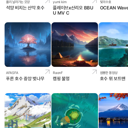
플리 날라가는 모양
yumi kim
빛의수호
석양 비치는 산악 호수
플레이브x산리오 BBU
OCEAN Wav
U MV C
AFASFA
RaonF
쌈뽕한 동영상
푸른 호수 중앙 벚나무
캠핑 불멍
호수 위 보트맨