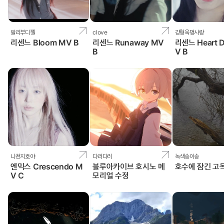
팔리부디젤
clove
강형욱멍사랑
리센느 Bloom MV B
리센느 Runaway MV
리센느 Heart 
B
V B
나천지호야
댜러댜러
녹색송이송
엔믹스 Crescendo M
블루아카이브 호시노 메
호수에 잠긴 고
V C
모리얼 수정