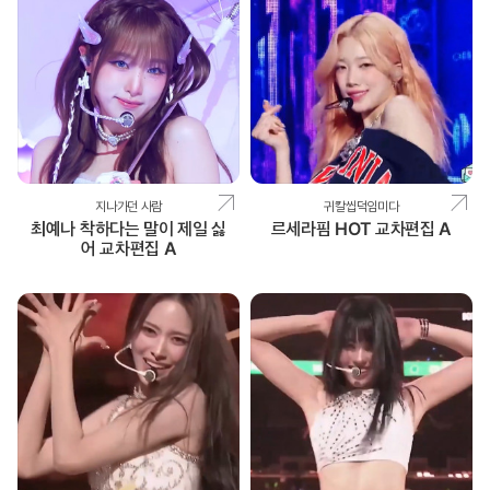
지나가던 사람
귀칼씹덕임미다
최예나 착하다는 말이 제일 싫
르세라핌 HOT 교차편집 A
어 교차편집 A