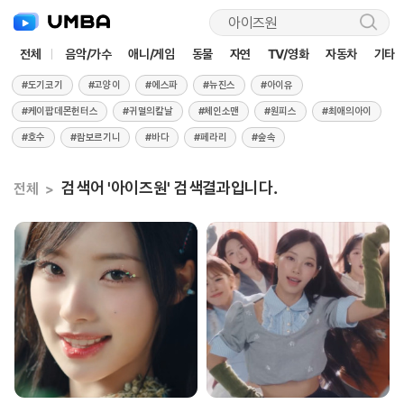
검
색
전체
음악/가수
애니/게임
동물
자연
TV/영화
자동차
기타
#도기코기
#고양이
#에스파
#뉴진스
#아이유
#케이팝데몬헌터스
#귀멸의칼날
#체인소맨
#원피스
#최애의아이
#호수
#람보르기니
#바다
#페라리
#숲속
검색어 '아이즈원' 검색결과입니다.
전체
>