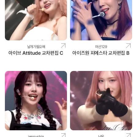
날개가필요해
머선129
아이브 Attitude 교차편집 C
아이즈원 피에스타 교차편집 B
jennyshin
냥옹