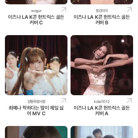
wogur
똥강아지
이즈나 LA K콘 헌트릭스 골든
이즈나 LA K콘 헌트릭스 골든
커버 C
커버 B
강형욱멍사랑
kslai1012
최예나 착하다는 말이 제일 싫
이즈나 LA K콘 헌트릭스 골든
어 MV C
커버 A