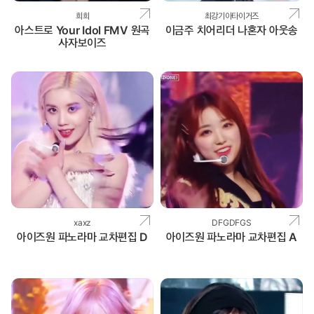
희희
최강기아타이거즈
아스트로 Your Idol FMV 원곡
이금주 치어리더 나혼자 아웃송
사자보이즈
xaxz
DFGDFGS
아이즈원 파노라마 교차편집 D
아이즈원 파노라마 교차편집 A