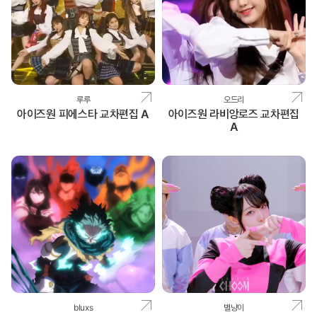
루루
오드리
아이즈원 피에스타 교차편집 A
아이즈원 라비앙로즈 교차편집
A
bluxs
별냥이