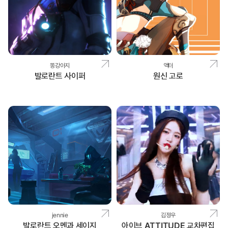
똥강아지
액터
발로란트 사이퍼
원신 고로
jennie
김정우
발로란트 오멘과 세이지
아이브 ATTITUDE 교차편집