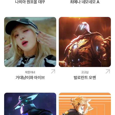
나히아 원포올 데쿠
최예나 네모네모 A
착한마녀
고고싱
거대냥이와 아이브
발로란트 오멘