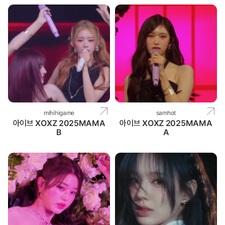
mihihigame
samhot
아이브 XOXZ 2025MAMA
아이브 XOXZ 2025MAMA
B
A