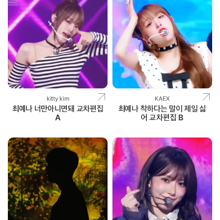
kitty kim
KAEX
최예나 너만아니면돼 교차편집
최예나 착하다는 말이 제일 싫
A
어 교차편집 B