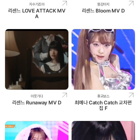
지수가조아
똥강아지
리센느 LOVE ATTACK MV
리센느 Bloom MV D
A
아웃기다
휴교보스
리센느 Runaway MV D
최예나 Catch Catch 교차편
집 F