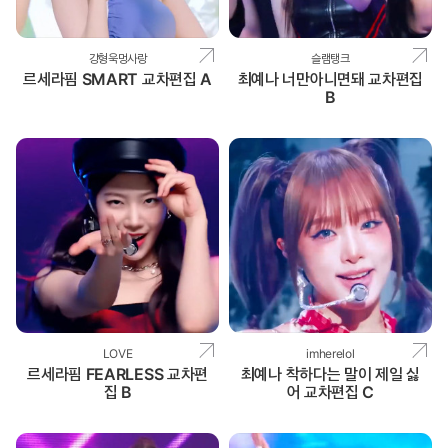
강형욱멍사랑
슬램탱크
르세라핌 SMART 교차편집 A
최예나 너만아니면돼 교차편집
B
LOVE
imherelol
르세라핌 FEARLESS 교차편
최예나 착하다는 말이 제일 싫
집 B
어 교차편집 C