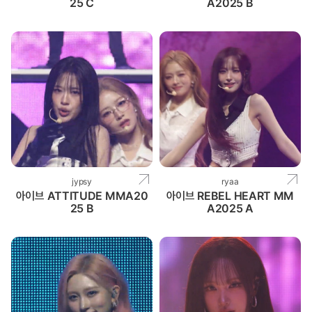
25 C
A2025 B
jypsy
ryaa
아이브 ATTITUDE MMA20
아이브 REBEL HEART MM
25 B
A2025 A