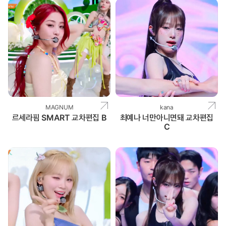
MAGNUM
kana
르세라핌 SMART 교차편집 B
최예나 너만아니면돼 교차편집
C